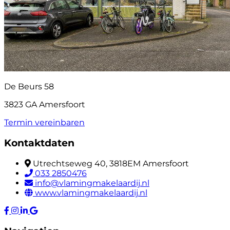
De Beurs 58
3823 GA Amersfoort
Termin vereinbaren
Kontaktdaten
Utrechtseweg 40, 3818EM Amersfoort
033 2850476
info@vlamingmakelaardij.nl
www.vlamingmakelaardij.nl