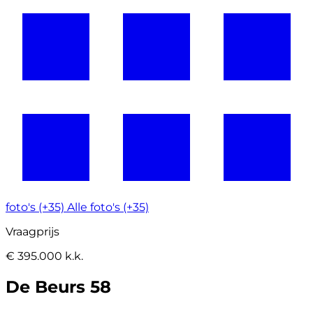
foto's (+35)
Alle foto's (+35)
Vraagprijs
€ 395.000 k.k.
De Beurs 58