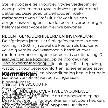
Stel je voor: je eigen voordeur, twee verdiepingen
woonplezier en een royaal zuidwest-georiënteerd
dakterras. Deze goed onderhouden hoek-
maisonnette van 85m² uit 1992 voelt als een
eengezinswoning en is na de recente verbeteringen
helemaal klaar voor een nieuwe bewoner.
RECENT GEMODERNISEERD EN INSTAPKLAAR
De afgelopen jaren is er flink geïnvesteerd in deze
woning. In 2021 zijn zowel de keuken als badkamer
volledig vernieuwd, waardoor je beschikt over
moderne voorzieningen met een frisse uitstraling. Dit
jaar werden alle kozijnen (op de voordeur na)
Lees de volledige beschrijving →
vervangen inclusief energiezuinige HR++ beglazing,
wat zorgt voor beter comfort en lagere energielasten.
Kenmerken
Met energielabel B en airconditioning ben je het hele
jaar door verzekerd van een aangenaam
binnenklimaat.
Vraagprijs
€ 395.000 k.k.
Status
Verkocht
SLIMME INDELING OVER TWEE WOONLAGEN
Aanvaarding
In overleg
Via de eigen entree kom je op de woonverdieping.
Inschrijving KvK
Ja
Deze biedt een lichte woonkamer met open keuken,
Jaarlijkse vergadering
Ja
compleet met alle inbouwapparatuur. Via de
Periodieke bijdrage
Ja