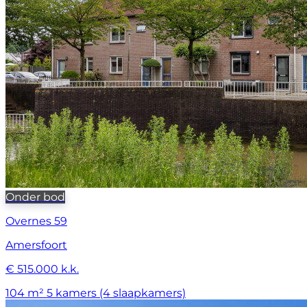
Onder bod
Overnes 59
Amersfoort
€ 515.000 k.k.
104 m²
5 kamers (4 slaapkamers)