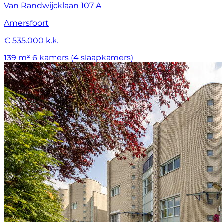
Van Randwijcklaan 107 A
Amersfoort
€ 535.000 k.k.
139 m²
6 kamers (4 slaapkamers)