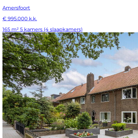
Amersfoort
€ 995.000 k.k.
165 m²
5 kamers (4 slaapkamers)