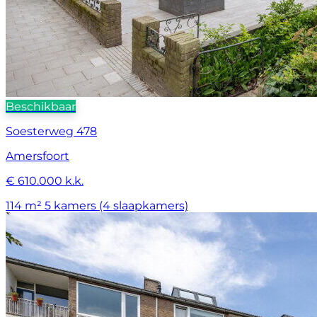
Beschikbaar
Soesterweg 478
Amersfoort
€ 610.000 k.k.
114 m²
5 kamers (4 slaapkamers)