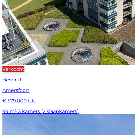
Verkocht
Bever 11
Amersfoort
€ 579.000 k.k.
99 m²
3 kamers (2 slaapkamers)