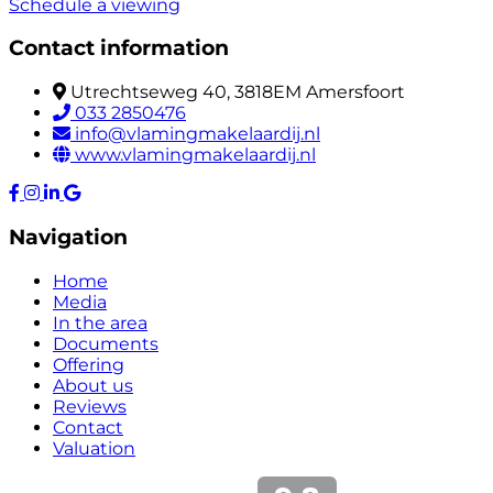
Schedule a viewing
Contact information
Utrechtseweg 40, 3818EM Amersfoort
033 2850476
info@vlamingmakelaardij.nl
www.vlamingmakelaardij.nl
Navigation
Home
Media
In the area
Documents
Offering
About us
Reviews
Contact
Valuation